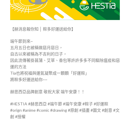
【赫消息報你知 │ 粽多好運送給你】
端午節到來~
五月五日也被稱做惡月惡日，
自古以來被稱為不吉利的日子，
因此流傳著掛菖蒲、艾草、香包等許許多多不同驅除瘟疫和惡
運的方法
Tia也將祝福與運氣凝聚成一顆顆「好運粽」
將粽多好運送給你~~
赫思西亞品牌創意 敬祝大家 端午安康！！
#HESTIA #赫思西亞 #端午節 #端午安康 #粽子 #好運粽
#orign #anime #comic #drawing #原創 #插畫 #圖文 #創意 #文
創 #授權