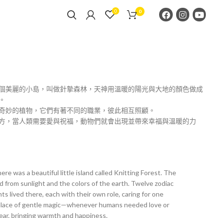
0
0
個美麗的小島，叫做針摯森林，天神用溫暖的陽光與大地的顏色做成
。
奇妙的植物，它們有著不同的職業，彼此相互照顧。
方，當人類需要愛與祝福，動物們就會出現並帶來幸福與溫暖的力
here was a beautiful little island called Knitting Forest. The
 from sunlight and the colors of the earth. Twelve zodiac
s lived there, each with their own role, caring for one
 place of gentle magic—whenever humans needed love or
pear, bringing warmth and happiness.