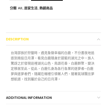
分類
All
,
居家生活
,
熱銷商品
DESCRIPTION
台灣邵族於狩獵時，遇見象徵幸福的白鹿，不分晝夜地追
逐到南投日月潭，看見白鹿隱身於碧藍的湖光之中。族人
驚訝之於發現這裡湖光山色、鳥語花香、白鹿群聚，變決
定移居至此。從此，白鹿化身為各行各業的逐夢者─白鹿
夢與逐夢者們，隱藏在帽裡引領著人們，隨著氣球飄往夢
想航道，找到屬於自己的日月潭。
ADDITIONAL INFORMATION