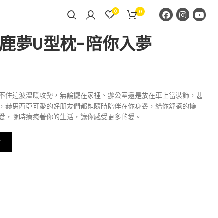
0
0
白鹿夢U型枕-陪你入夢
不住這波溫暖攻勢，無論擺在家裡、辦公室還是放在車上當裝飾，甚
，赫思西亞可愛的好朋友們都能隨時陪伴在你身邊，給你舒適的擁
愛，隨時療癒著你的生活，讓你感受更多的愛。
T