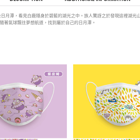
投日月潭，看見白鹿隱身於碧藍的湖光之中。族人驚訝之於發現這裡湖光
，隨著氣球飄往夢想航道，找到屬於自己的日月潭。