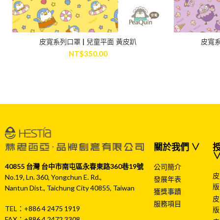
皮寬系列口罩 | 兒童平面 黃皮趴
皮寬系
ADD TO CART
NT$
350.00
關於我們 ∨
授
40855 台灣 台中市南屯區永春東路360巷19號
公司簡介
皮
No.19, Ln. 360, Yongchun E. Rd.,
發展年表
版
Nantun Dist., Taichung City 40855, Taiwan
獲獎事蹟
皮
服務項目
TEL：+886 4 2475 1919
版
FAX：+886 4 2472 3308