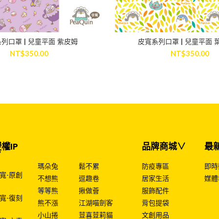
列口罩 | 兒童平面 紫皮姆
皮寬系列口罩 | 兒童平面 
ADD TO CART
ADD TO CART
NT$
350.00
NT$
350.00
權IP
授權IP
授權IP
品牌商城∨
最
∨
瑪朵兔
鬆不累
防疫專區
即時
寬-原創
不想熊
逗趣卷
居家生活
媒體
等等熊
揪做薈
服飾配件
寬-復刻
熊不漲
江湖喵劍客
背包提袋
小山捲
荳喜荳莉貓
文創用品