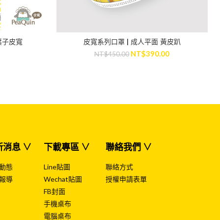
葉子皮寬
皮寬系列口罩 | 成人平面 黃皮趴
ADD TO CART
NT$
390.00
NT$
450.00
新消息 ∨
下載專區 ∨
聯絡我們 ∨
動態
Line貼圖
聯絡方式
報導
Wechat貼圖
授權申請表單
FB封面
手機桌布
電腦桌布