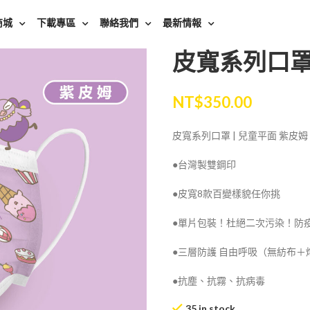
商城
下載專區
聯絡我們
最新情報
皮寬系列口罩 
NT$
350.00
皮寬系列口罩 | 兒童平面 紫皮姆 
●台灣製雙鋼印
●皮寬8款百變樣貌任你挑
●單片包裝！杜絕二次污染！防
●三層防護 自由呼吸（無紡布＋
●抗塵、抗霧、抗病毒
35 in stock