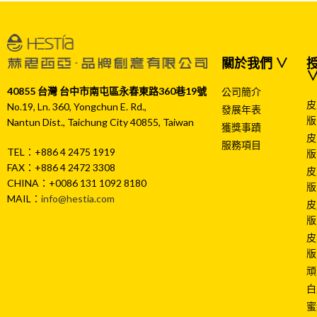
關於我們 ∨
授
40855 台灣 台中市南屯區永春東路360巷19號
公司簡介
皮
No.19, Ln. 360, Yongchun E. Rd.,
發展年表
版
Nantun Dist., Taichung City 40855, Taiwan
獲獎事蹟
皮
服務項目
TEL：+886 4 2475 1919
版
FAX：+886 4 2472 3308
皮
CHINA：+0086 131 1092 8180
版
MAIL：
info@hestia.com
皮
版
皮
版
頑
白
蜜