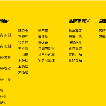
權IP
授權IP
授權IP
品牌商城∨
最
∨
瑪朵兔
鬆不累
防疫專區
即時
寬-原創
不想熊
逗趣卷
居家生活
媒體
等等熊
揪做薈
服飾配件
寬-復刻
熊不漲
江湖喵劍客
背包提袋
小山捲
荳喜荳莉貓
文創用品
寬-文青
泥好蛙
宅男宅貓球
休閒食品
五高怪
寬-機器
大摳貓
寬-可愛
啾
鹿夢
絲兔