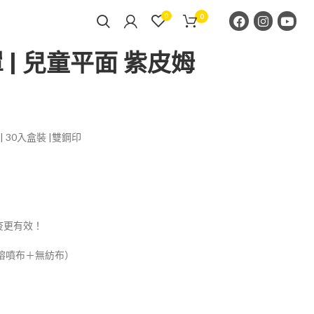
0
0
| 兒童平面 紫皮姆
| 30入盒裝 |雙鋼印
疫更有效！
熔噴布＋無紡布）