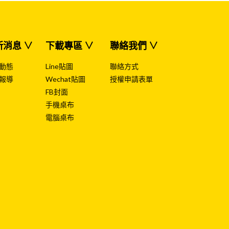
新消息 ∨
下載專區 ∨
聯絡我們 ∨
動態
Line貼圖
聯絡方式
報導
Wechat貼圖
授權申請表單
FB封面
手機桌布
電腦桌布