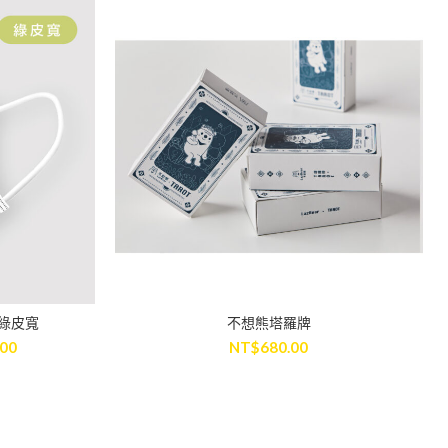
 綠皮寬
不想熊塔羅牌
ADD TO CART
.00
NT$
680.00