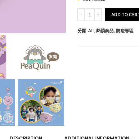
ADD TO CAR
分類
All
,
熱銷商品
,
防疫專區
DESCRIPTION
ADDITIONAL INFORMATION