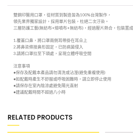
雙鋼印醫用口罩，從材質到製造皆為100%台灣製作，
領先業界獨家設計，採用單片包裝，杜絕二次汙染。
三層防護工藝(無紡布+熔噴布+無紡布)，經過壓片熱合，包裝置
1.覆蓋口鼻，將口罩兩側耳帶掛在耳朵上
2.將鼻梁條按鼻形固定，已防病菌侵入
3.請將口罩拉至下頜處，呈現立體呼吸空間
注意事項
●保存及配戴本產品請勿清洗或沾溼(避免重複使用)
●如配戴時產生不舒服或呼吸困難時，請立即停止使用
●請保存在室內陰涼處避免陽光直射
●建議配戴時間不超過八小時
RELATED PRODUCTS