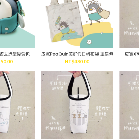
n出遊去造型後背包
皮寬PeaQuin美好假日帆布袋 單肩包
皮寬X
 CART
ADD TO CART
350.00
NT$
480.00