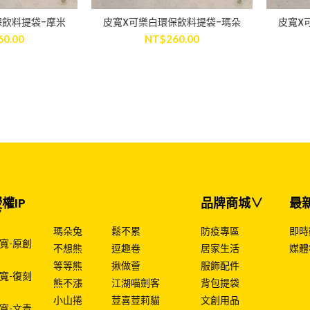
保飲料提袋-摩米
皮寬X可樂白環保飲料提袋-瑪朵
皮寬X
 CART
ADD TO CART
60.00
NT$
260.00
權IP
授權IP
授權IP
品牌商城∨
最
∨
瑪朵兔
鬆不累
防疫專區
即時
寬-原創
不想熊
逗趣卷
居家生活
媒體
等等熊
揪做薈
服飾配件
寬-復刻
熊不漲
江湖喵劍客
背包提袋
小山捲
荳喜荳莉貓
文創用品
寬-文青