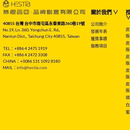
關於我們 ∨
授
40855 台灣 台中市南屯區永春東路360巷19號
公司簡介
皮
No.19, Ln. 360, Yongchun E. Rd.,
發展年表
版
Nantun Dist., Taichung City 40855, Taiwan
獲獎事蹟
皮
服務項目
TEL：+886 4 2475 1919
版
FAX：+886 4 2472 3308
皮
CHINA：+0086 131 1092 8180
版
MAIL：
info@hestia.com
皮
版
皮
版
頑
白
蜜