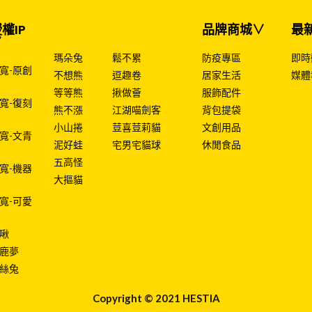
權IP
授權IP
授權IP
品牌商城∨
最
∨
瑪朵兔
鬆不累
防疫專區
即時
寬-原創
不想熊
逗趣卷
居家生活
媒體
等等熊
揪做薈
服飾配件
寬-復刻
熊不漲
江湖喵劍客
背包提袋
小山捲
荳喜荳莉貓
文創用品
寬-文青
泥好蛙
宅男宅貓球
休閒食品
五高怪
寬-機器
大摳貓
寬-可愛
啾
鹿夢
絲兔
Copyright © 2021 HESTIA