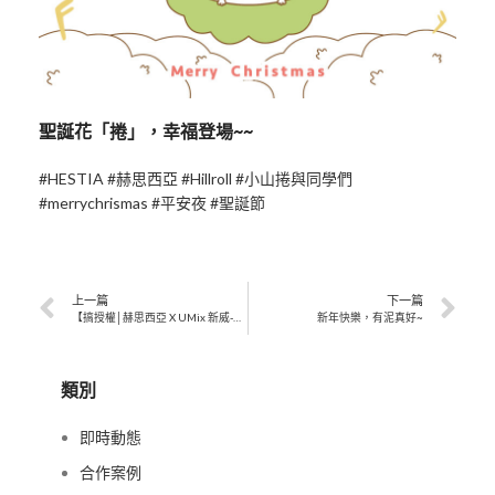
聖誕花「捲」，幸福登場~~
#HESTIA
#赫思西亞
#Hillroll
#小山捲與同學們
#merrychrismas
#平安夜
#聖誕節
上一篇
下一篇
【搞授權│赫思西亞 X UMix 新威-毛小孩客製化營養專家 】
新年快樂，有泥真好~
類別
即時動態
合作案例