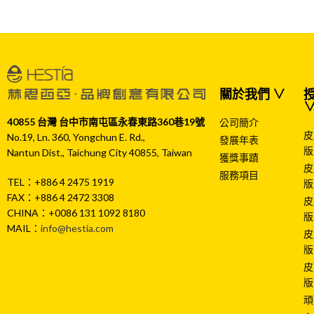
關於我們 ∨
授
40855 台灣 台中市南屯區永春東路360巷19號
公司簡介
皮
No.19, Ln. 360, Yongchun E. Rd.,
發展年表
版
Nantun Dist., Taichung City 40855, Taiwan
獲獎事蹟
皮
服務項目
TEL：+886 4 2475 1919
版
FAX：+886 4 2472 3308
皮
CHINA：+0086 131 1092 8180
版
MAIL：
info@hestia.com
皮
版
皮
版
頑