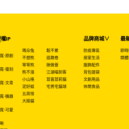
權IP
授權IP
授權IP
品牌商城∨
最
∨
瑪朵兔
鬆不累
防疫專區
即時
寬-原創
不想熊
逗趣卷
居家生活
媒體
等等熊
揪做薈
服飾配件
寬-復刻
熊不漲
江湖喵劍客
背包提袋
小山捲
荳喜荳莉貓
文創用品
寬-文青
泥好蛙
宅男宅貓球
休閒食品
五高怪
寬-機器
大摳貓
寬-可愛
啾